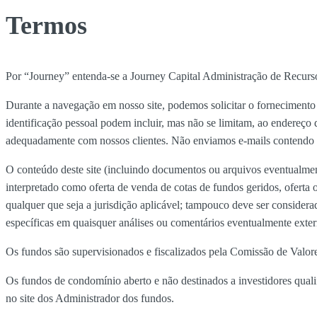
Termos
Por “Journey” entenda-se a Journey Capital Administração de Recurso
Durante a navegação em nosso site, podemos solicitar o fornecimento d
identificação pessoal podem incluir, mas não se limitam, ao endereço
adequadamente com nossos clientes. Não enviamos e-mails contendo o
O conteúdo deste site (incluindo documentos ou arquivos eventualmen
interpretado como oferta de venda de cotas de fundos geridos, oferta o
qualquer que seja a jurisdição aplicável; tampouco deve ser consider
específicas em quaisquer análises ou comentários eventualmente exte
Os fundos são supervisionados e fiscalizados pela Comissão de Valo
Os fundos de condomínio aberto e não destinados a investidores qual
no site dos Administrador dos fundos.