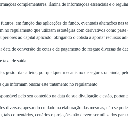
formações complementares, lâmina de informações essenciais e o regulam
 futuros; em função das aplicações do fundo, eventuais alterações nas 
m no regulamento que utilizam estratégias com derivativos como parte d
uperiores ao capital aplicado, obrigando o cotista a aportar recursos ad
data de conversão de cotas e de pagamento do resgate diversas da data 
e taxa de saída.
do, gestor da carteira, por qualquer mecanismo de seguro, ou ainda, p
os que informam buscar este tratamento no regulamento.
sponsável pelo seu conteúdo na data de sua divulgação e estão, portanto,
ções diversas; apesar do cuidado na elaboração das mesmas, não se pode
da, tais comentários, cenários e projeções não devem ser utilizados pa