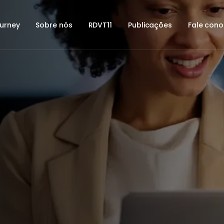
urney
Sobre nós
RDVT11
Publicações
Fale con