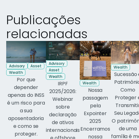
Publicações
relacionadas
Advisory
Advisory
Asset
Wealth
Asset
Wealth
Sucessão 
Wealth
Por que
Patrimônio
IRPF
Wealth
depender
Como
Nossa
2025/2026:
apenas do INSS
Proteger 
passagem
Webinar
é um risco para
Transmiti
pela
sobre
a sua
Seu Legad
Expointer
declaração
aposentadoria
O patrimôn
2025
de ativos
e como se
de uma
Encerramos
internacionais
proteger.
família é m
nossa
e offshore