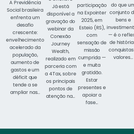
A Previdência
do que u
participação
Já está
Social brasileira
conjunto 
na Expointer
disponível a
enfrenta um
bens e
2025, em
gravação do
desafio
investimen
Esteio (RS),
webinar da
crescente:
— é o refle
com
Conexão
envelhecimento
de história
sensação de
Journey
acelerado da
conquistas
missão
Wealth,
população,
valores...
cumprida —
realizado em
aumento de
e muita
parceria com
gastos e um
gratidão.
a 4Tax, sobre
déficit que
Estar
os principais
tende a se
presentes e
pontos de
ampliar nas...
apoiar a
atenção na...
fase...